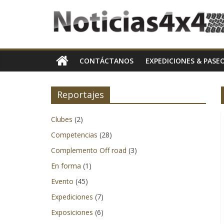
Skip
Noticias4x4
to
content
En
Noticias4x4,
CONTÁCTANOS
EXPEDICIONES & PASE
nos
especializamos
en
Reportajes
mantener
a
Clubes
(2)
nuestros
Competencias
(28)
lectores
al
Complemento Off road
(3)
día
En forma
(1)
en
Evento
(45)
cuanto
Expediciones
(7)
al
4×4
Exposiciones
(6)
y