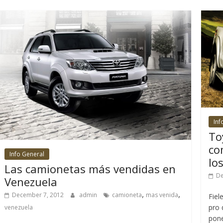
Inf
To
co
Info General
lo
Las camionetas más vendidas en
De
Venezuela
,
,
December 7, 2012
admin
camioneta
mas venida
Fiel
pro 
venezuela
pone