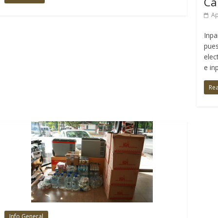
Ca
Ap
Inpa
pues
elec
e in
Re
Info General