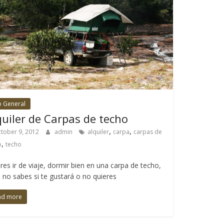
o General
quiler de Carpas de techo
,
,
tober 9, 2012
admin
alquiler
carpa
carpas de
,
o
techo
res ir de viaje, dormir bien en una carpa de techo,
 no sabes si te gustará o no quieres
ad more