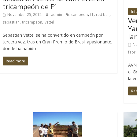
tricampeón de F1
Inf
,
,
,
November 25, 2012
admin
campeon
f1
red bull
Ve
,
,
sebastian
tricampeon
vettel
Ya
la
Sebastian Vettel se ha convertido en campeón por
tercera vez, tras un Gran Premio de Brasil apasionante,
No
donde ha habido
fabri
Read more
AVN 
el G
la 
Re