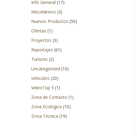
Info General
(17)
la
Misceláneos
(3)
aventura
se
Nuevos Productos
(50)
refiere.
Ofertas
(1)
No
Proyectos
(3)
solo
Reportajes
(61)
cubriendo
eventos
Turismo
(2)
y
Uncategorized
(10)
lanzamientos
vehiculos
(20)
de
productos
VideoTop 5
(1)
nacionales
Zona de Contacto
(1)
sino
Zona Ecológica
(10)
también
Zona Técnica
(19)
logrando
adentrarnos
en