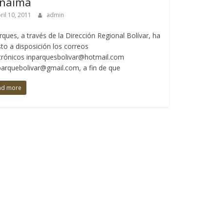
naima
ril 10, 2011
admin
rques, a través de la Dirección Regional Bolívar, ha
to a disposición los correos
trónicos inparquesbolivar@hotmail.com
parquebolivar@gmail.com, a fin de que
ad more