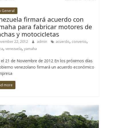
o General
nezuela firmará acuerdo con
maha para fabricar motores de
nchas y motocicletas
,
,
vember 22, 2012
admin
acuerdo
convenio
,
,
ca
venezuela
yamaha
el 21 de Noviembre de 2012 En los próximos días
obierno venezolano firmará un acuerdo económico
empresa
ad more