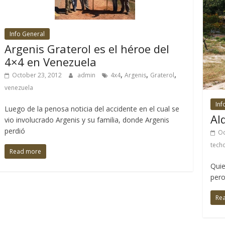
Info General
Argenis Graterol es el héroe del
4×4 en Venezuela
,
,
,
October 23, 2012
admin
4x4
Argenis
Graterol
venezuela
Inf
Luego de la penosa noticia del accidente en el cual se
Al
vio involucrado Argenis y su familia, donde Argenis
perdió
Oc
tech
Read more
Quie
pero
Re