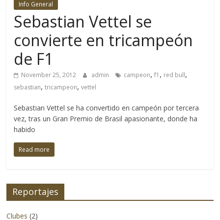
Info General
4×4
Sebastian Vettel se
y
la
convierte en tricampeón
aventura
de F1
se
refiere.
,
,
,
November 25, 2012
admin
campeon
f1
red bull
No
,
,
sebastian
tricampeon
vettel
solo
cubriendo
Sebastian Vettel se ha convertido en campeón por tercera
eventos
vez, tras un Gran Premio de Brasil apasionante, donde ha
y
habido
lanzamientos
de
Read more
productos
nacionales
sino
Reportajes
también
logrando
Clubes
(2)
adentrarnos