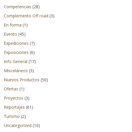
en
Competencias
(28)
otros
Complemento Off road
(3)
países.
En forma
(1)
Evento
(45)
Expediciones
(7)
Exposiciones
(6)
Info General
(17)
Misceláneos
(3)
Nuevos Productos
(50)
Ofertas
(1)
Proyectos
(3)
Reportajes
(61)
Turismo
(2)
Uncategorized
(10)