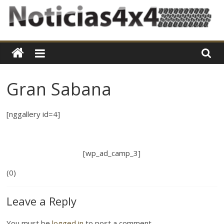
Skip
to
content
Noticias4x4
En
Noticias4x4,
Gran Sabana
nos
especializamos
en
[nggallery id=4]
mantener
a
nuestros
[wp_ad_camp_3]
lectores
al
(0)
día
en
Leave a Reply
cuanto
al
You must be
logged in
to post a comment.