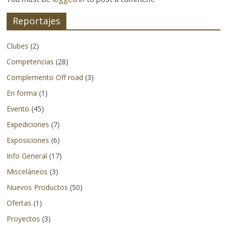
4×4
y
Reportajes
la
aventura
Clubes
(2)
se
Competencias
(28)
refiere.
Complemento Off road
(3)
No
solo
En forma
(1)
cubriendo
Evento
(45)
eventos
Expediciones
(7)
y
Exposiciones
(6)
lanzamientos
de
Info General
(17)
productos
Misceláneos
(3)
nacionales
Nuevos Productos
(50)
sino
también
Ofertas
(1)
logrando
Proyectos
(3)
adentrarnos