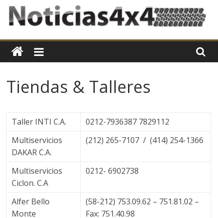
Skip
to
content
Noticias4x4
En
Noticias4x4,
Tiendas & Talleres
nos
especializamos
en
mantener
Taller INTI C.A.
0212-7936387 7829112
a
Multiservicios
(212) 265-7107 / (414) 254-1366
nuestros
DAKAR C.A.
lectores
al
Multiservicios
0212- 6902738
día
Ciclon. C.A
en
Alfer Bello
(58-212) 753.09.62 – 751.81.02 –
cuanto
al
Monte
Fax: 751.40.98