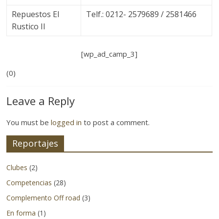
4×4
Repuestos El
Telf.: 0212- 2579689 / 2581466
y
Rustico II
la
aventura
se
[wp_ad_camp_3]
refiere.
(0)
No
solo
Leave a Reply
cubriendo
eventos
You must be
logged in
to post a comment.
y
lanzamientos
Reportajes
de
productos
Clubes
(2)
nacionales
sino
Competencias
(28)
también
Complemento Off road
(3)
logrando
En forma
(1)
adentrarnos