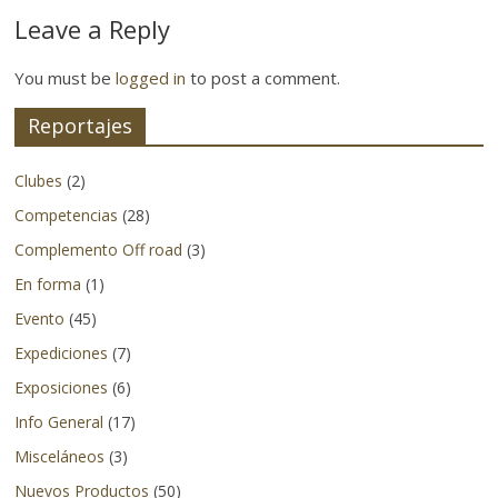
4×4
Leave a Reply
y
la
You must be
logged in
to post a comment.
aventura
se
Reportajes
refiere.
No
Clubes
(2)
solo
Competencias
(28)
cubriendo
Complemento Off road
(3)
eventos
y
En forma
(1)
lanzamientos
Evento
(45)
de
Expediciones
(7)
productos
Exposiciones
(6)
nacionales
sino
Info General
(17)
también
Misceláneos
(3)
logrando
Nuevos Productos
(50)
adentrarnos