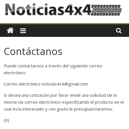
Skip
to
content
Noticias4x4
En
Noticias4x4,
Contáctanos
nos
especializamos
en
Puede contactarnos a través del siguiente correo
mantener
electrónico
a
Correo electrónico noticias4x4@gmail.com
nuestros
lectores
Si desea una cotización por favor envíe una solicitud de la
al
misma vía correo electrónico especificando el producto en el
día
cual esta interesado y con gusto le presupuestaremos.
en
cuanto
(0)
al