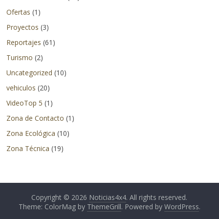
en
Ofertas
(1)
otros
Proyectos
(3)
países.
Reportajes
(61)
Turismo
(2)
Uncategorized
(10)
vehiculos
(20)
VideoTop 5
(1)
Zona de Contacto
(1)
Zona Ecológica
(10)
Zona Técnica
(19)
Copyright © 2026
Noticias4x4
. All rights reserved.
Theme: ColorMag by
ThemeGrill
. Powered by
WordPress
.