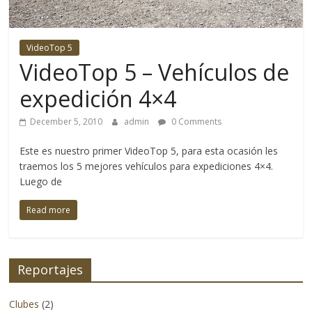
4×4
y
la
VideoTop 5
aventura
VideoTop 5 – Vehículos de
se
expedición 4×4
refiere.
No
December 5, 2010
admin
0 Comments
solo
cubriendo
Este es nuestro primer VideoTop 5, para esta ocasión les
eventos
traemos los 5 mejores vehículos para expediciones 4×4.
y
Luego de
lanzamientos
de
Read more
productos
nacionales
sino
Reportajes
también
logrando
Clubes
(2)
adentrarnos