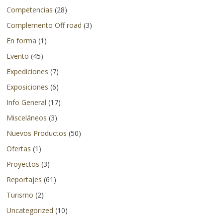
Competencias
(28)
en
otros
Complemento Off road
(3)
países.
En forma
(1)
Evento
(45)
Expediciones
(7)
Exposiciones
(6)
Info General
(17)
Misceláneos
(3)
Nuevos Productos
(50)
Ofertas
(1)
Proyectos
(3)
Reportajes
(61)
Turismo
(2)
Uncategorized
(10)