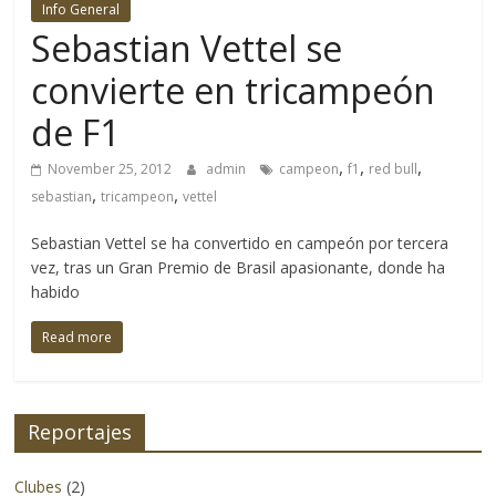
Info General
4×4
Sebastian Vettel se
y
la
convierte en tricampeón
aventura
de F1
se
refiere.
,
,
,
November 25, 2012
admin
campeon
f1
red bull
No
,
,
sebastian
tricampeon
vettel
solo
cubriendo
Sebastian Vettel se ha convertido en campeón por tercera
eventos
vez, tras un Gran Premio de Brasil apasionante, donde ha
y
habido
lanzamientos
de
Read more
productos
nacionales
sino
Reportajes
también
logrando
Clubes
(2)
adentrarnos