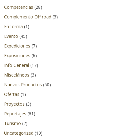
en
Competencias
(28)
otros
Complemento Off road
(3)
países.
En forma
(1)
Evento
(45)
Expediciones
(7)
Exposiciones
(6)
Info General
(17)
Misceláneos
(3)
Nuevos Productos
(50)
Ofertas
(1)
Proyectos
(3)
Reportajes
(61)
Turismo
(2)
Uncategorized
(10)