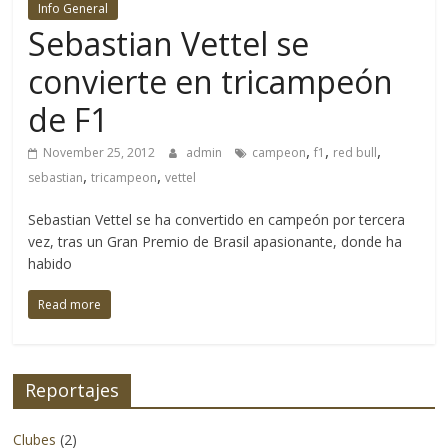
Info General
4×4
Sebastian Vettel se
y
la
convierte en tricampeón
aventura
de F1
se
refiere.
,
,
,
November 25, 2012
admin
campeon
f1
red bull
No
,
,
sebastian
tricampeon
vettel
solo
cubriendo
Sebastian Vettel se ha convertido en campeón por tercera
eventos
vez, tras un Gran Premio de Brasil apasionante, donde ha
y
habido
lanzamientos
de
Read more
productos
nacionales
sino
Reportajes
también
logrando
Clubes
(2)
adentrarnos