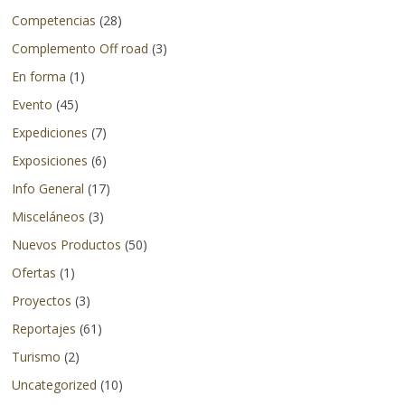
en
Competencias
(28)
otros
Complemento Off road
(3)
países.
En forma
(1)
Evento
(45)
Expediciones
(7)
Exposiciones
(6)
Info General
(17)
Misceláneos
(3)
Nuevos Productos
(50)
Ofertas
(1)
Proyectos
(3)
Reportajes
(61)
Turismo
(2)
Uncategorized
(10)