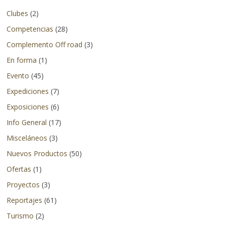
en
Clubes
(2)
otros
Competencias
(28)
países.
Complemento Off road
(3)
En forma
(1)
Evento
(45)
Expediciones
(7)
Exposiciones
(6)
Info General
(17)
Misceláneos
(3)
Nuevos Productos
(50)
Ofertas
(1)
Proyectos
(3)
Reportajes
(61)
Turismo
(2)