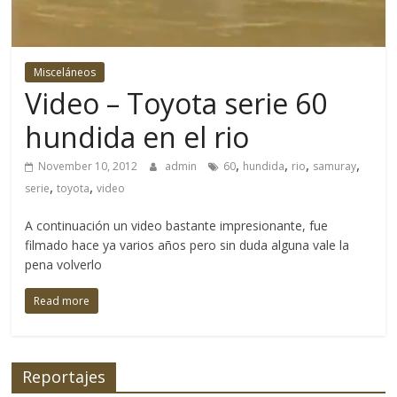
4×4
y
la
Misceláneos
aventura
Video – Toyota serie 60
se
refiere.
hundida en el rio
No
solo
,
,
,
,
November 10, 2012
admin
60
hundida
rio
samuray
cubriendo
,
,
serie
toyota
video
eventos
y
A continuación un video bastante impresionante, fue
filmado hace ya varios años pero sin duda alguna vale la
lanzamientos
pena volverlo
de
productos
Read more
nacionales
sino
también
logrando
Reportajes
adentrarnos