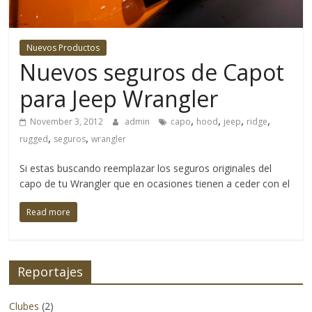
4×4
y
la
Nuevos Productos
aventura
Nuevos seguros de Capot
se
para Jeep Wrangler
refiere.
No
,
,
,
,
November 3, 2012
admin
capo
hood
jeep
ridge
solo
,
,
rugged
seguros
wrangler
cubriendo
eventos
Si estas buscando reemplazar los seguros originales del
y
capo de tu Wrangler que en ocasiones tienen a ceder con el
lanzamientos
de
Read more
productos
nacionales
sino
Reportajes
también
logrando
Clubes
(2)
adentrarnos