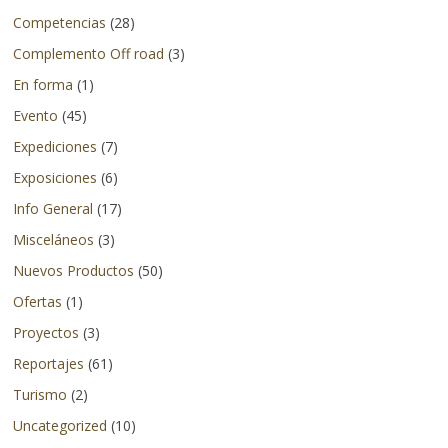
en
Competencias
(28)
otros
Complemento Off road
(3)
países.
En forma
(1)
Evento
(45)
Expediciones
(7)
Exposiciones
(6)
Info General
(17)
Misceláneos
(3)
Nuevos Productos
(50)
Ofertas
(1)
Proyectos
(3)
Reportajes
(61)
Turismo
(2)
Uncategorized
(10)