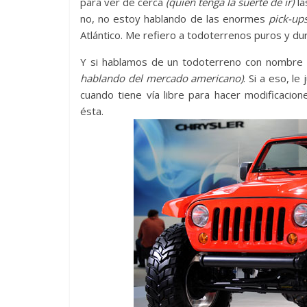
para ver de cerca
(quien tenga la suerte de ir)
la
otros
no, no estoy hablando de las enormes
pick-up
países.
Atlántico. Me refiero a todoterrenos puros y du
Y si hablamos de un todoterreno con nombre 
hablando del mercado americano)
. Si a eso, l
cuando tiene vía libre para hacer modificaci
ésta.