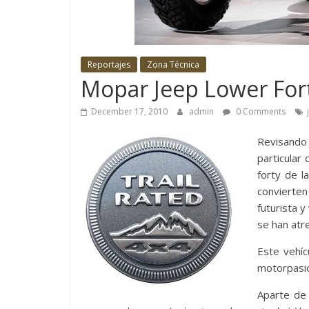
la
aventura
se
refiere.
Reportajes
Zona Técnica
No
Mopar Jeep Lower For
solo
December 17, 2010
admin
0 Comments
cubriendo
eventos
Revisando
y
particular
lanzamientos
forty de l
de
convierte
productos
futurista 
nacionales
se han atr
sino
también
Este vehíc
logrando
motorpasio
adentrarnos
Aparte de
en