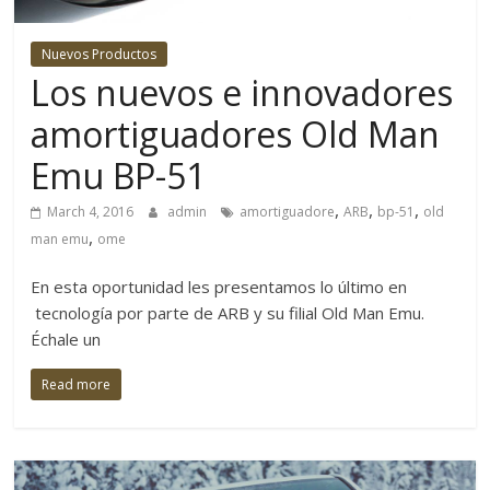
4×4
y
Nuevos Productos
la
Los nuevos e innovadores
aventura
se
amortiguadores Old Man
refiere.
Emu BP-51
No
solo
,
,
,
March 4, 2016
admin
amortiguadore
ARB
bp-51
old
cubriendo
,
man emu
ome
eventos
y
En esta oportunidad les presentamos lo último en
lanzamientos
tecnología por parte de ARB y su filial Old Man Emu.
de
Échale un
productos
nacionales
Read more
sino
también
logrando
adentrarnos